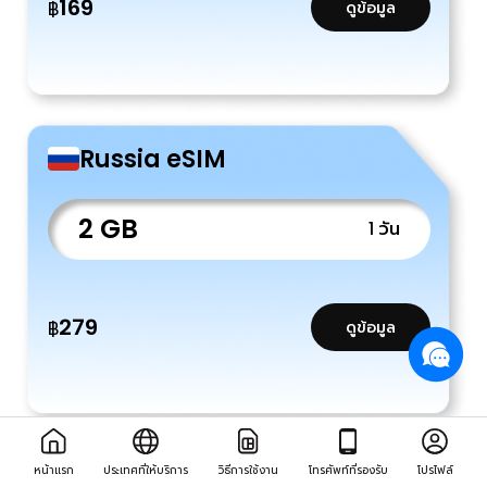
169
฿
ดูข้อมูล
Russia eSIM
2 GB
1 วัน
279
฿
ดูข้อมูล
Russia eSIM
หน้าแรก
ประเทศที่ให้บริการ
วิธีการใช้งาน
โทรศัพท์ที่รองรับ
โปรไฟล์