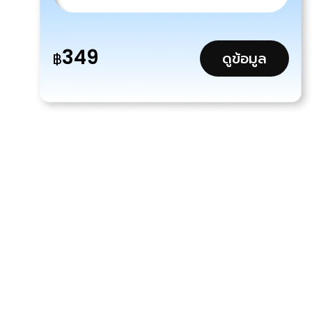
349
ดูข้อมูล
฿